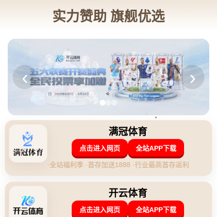
PG赏金
女王
《三角洲行动》亮相SPARK2025腾
讯游戏发布会，全球电竞战略首度揭
晓
2026-04-21T10:29:05+08:00
admin