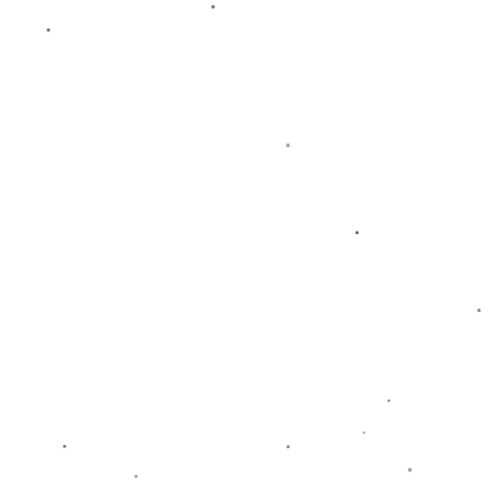
咨询我们
电话
网站栏目
网站首页
关于PG赏金女王
案例展示
新闻资讯
联系我们