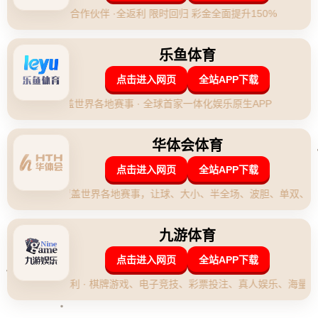
漫威对决：蜘蛛侠毒液造型上线，恶
霸版舞王回归！
作者
admin
2026-01-10T10:34:16+08:00
随着电子游戏产业的蓬勃发展，《漫威争锋》作为一款备受
期待的超级英雄对战游戏，一直吸引着无数玩家关注。近日
官方爆出的消息更是让粉丝们兴奋不已：*蜘蛛侠毒液主题皮
肤即将上线！*不仅如此，经典“恶霸”马奎尔跳舞元素也可能
加入其中。这波操作绝对刷新了玩家们对超级英雄游戏互动
体验的新认识。
1. 蜘蛛侠与毒液——双面交织打造全新视
觉冲击