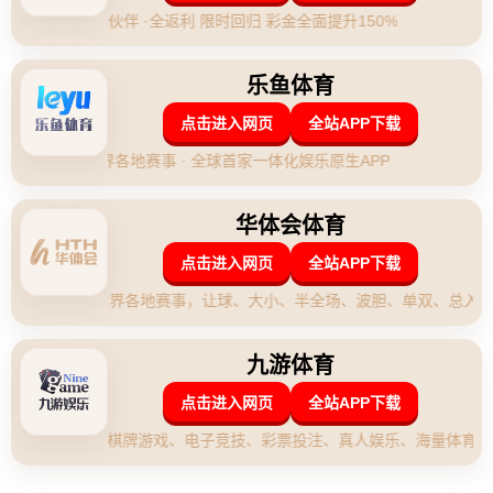
《明末：渊虚之羽》成都试玩明日启
动！官方指引抢先体验！
作者
admin
2025-09-13T13:33:19+08:00
一场穿越明末的奇幻冒险即将启程
想象一下，你身处明末乱世，风云变幻间，一场关乎命运的
冒险悄然展开。手游《明末渊虚之羽》以其独特的剧情和精
美的画面，带你走进那个波澜壮阔的时代。如今，这款备受
期待的游戏即将在成都开启试玩活动！明日，官方将为你指
路，带你亲身体验这场沉浸式的历史冒险。无论你是游戏爱
好者还是历史迷，这都是一次不容错过的机会！