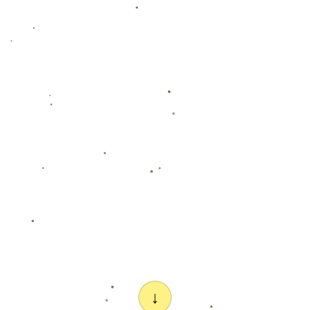
友情链接
关注我们
联系我们
7x24小时联系我们
电话:023-7960893
手机:15811071999
admin@queenofcity.com
https://www.queenofcity.com/